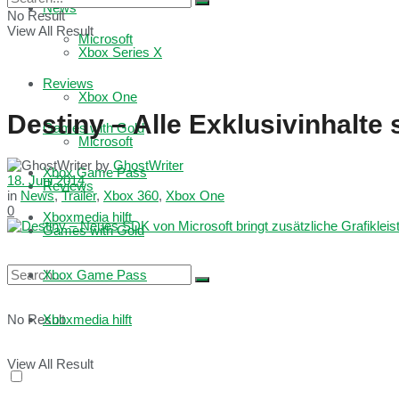
News
No Result
View All Result
Microsoft
Xbox Series X
Reviews
Xbox One
Destiny – Alle Exklusivinhalte 
Games with Gold
Microsoft
by
GhostWriter
Xbox Game Pass
18. Juni 2014
Reviews
in
News
,
Trailer
,
Xbox 360
,
Xbox One
0
Xboxmedia hilft
Games with Gold
Xbox Game Pass
No Result
Xboxmedia hilft
View All Result