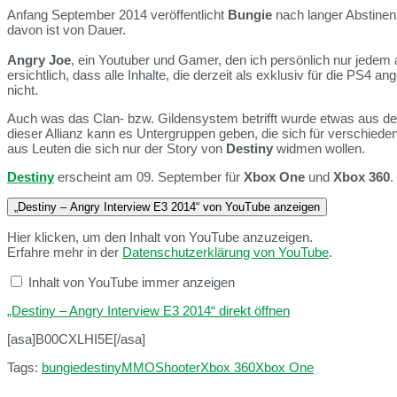
Anfang September 2014 veröffentlicht
Bungie
nach langer Abstinen
davon ist von Dauer.
Angry Joe
, ein Youtuber und Gamer, den ich persönlich nur jedem
ersichtlich, dass alle Inhalte, die derzeit als exklusiv für die PS4
nicht.
Auch was das Clan- bzw. Gildensystem betrifft wurde etwas aus dem
dieser Allianz kann es Untergruppen geben, die sich für verschiede
aus Leuten die sich nur der Story von
Destiny
widmen wollen.
Destiny
erscheint am 09. September für
Xbox One
und
Xbox 360
.
„Destiny – Angry Interview E3 2014“ von YouTube anzeigen
Hier klicken, um den Inhalt von YouTube anzuzeigen.
Erfahre mehr in der
Datenschutzerklärung von YouTube
.
Inhalt von YouTube immer anzeigen
„Destiny – Angry Interview E3 2014“ direkt öffnen
[asa]B00CXLHI5E[/asa]
Tags:
bungie
destiny
MMO
Shooter
Xbox 360
Xbox One