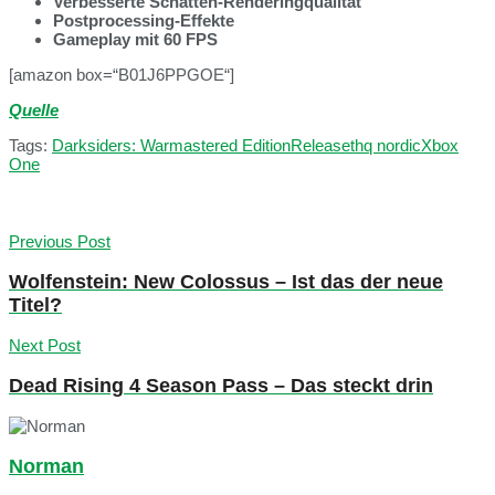
Verbesserte Schatten-Renderingqualität
Postprocessing-Effekte
Gameplay mit 60 FPS
[amazon box=“B01J6PPGOE“]
Quelle
Tags:
Darksiders: Warmastered Edition
Release
thq nordic
Xbox
One
Previous Post
Wolfenstein: New Colossus – Ist das der neue
Titel?
Next Post
Dead Rising 4 Season Pass – Das steckt drin
Norman