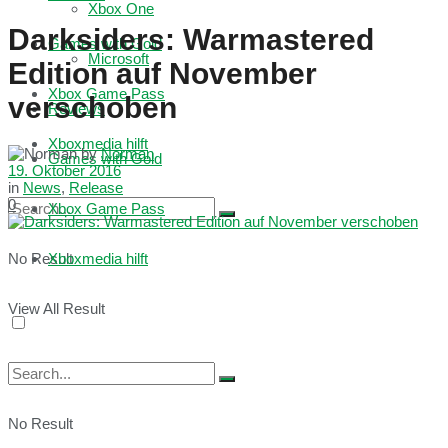
Xbox One
Darksiders: Warmastered
Games with Gold
Microsoft
Edition auf November
Xbox Game Pass
verschoben
Reviews
Xboxmedia hilft
by
Norman
Games with Gold
19. Oktober 2016
in
News
,
Release
0
Xbox Game Pass
No Result
Xboxmedia hilft
View All Result
No Result