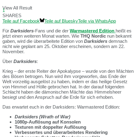
View All Result
1
SHARES
Teile auf Facebook
Teile auf Bluesky
Teile via WhatsApp
Für
Darksiders
-Fans und die der
Warmastered Edition
heißt es
jetzt einen weiteren Monat warten. Wie
THQ Nordic
nun bekannt
gaben, wird die überarbeitete Edition von
Darksiders
demnach
nicht wie geplant am 25. Oktober erscheinen, sondern am 22.
November.
Über
Darksiders
:
Krieg – der erste Reiter der Apokalypse – wurde von den Mächten
des Bösen betrogen. Nun wird ihm vorgeworfen, das Ende der
Welt vorzeitig ausgelöst zu haben, indem er das heilige Gesetz
von Himmel und Hölle gebrochen hat. In der darauf folgenden
Schlacht haben die dämonischen Mächte das Himmelsheer
besiegt und den Anspruch auf die Erde für sich erhoben.
Das erwartet euch in der Darksiders: Warmastered Edition:
Darksiders (Wrath of War)
1080p-Auflösung auf Konsolen
Texturen mit doppelter Auflösung
Verbessertes und überarbeitetes Rendering