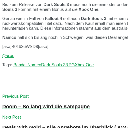
Bis zum Release von
Dark Souls 3
muss noch die eine oder andere
Souls 3
kommt mit einem Bonus auf die
Xbox One
.
Genau wie im Fall von
Fallout 4
soll auch
Dark Souls 3
mit einem o
rückwärtskompatiblen Titel dazu. Nach dem Kauf erhält man eine
herunterladen kann. Diese Informationen stammt aus dem australi
Namco
hält sich bislang noch in Schweigen, was diesen Deal ange
[asa]B01936WSD8[/asa]
Quelle
Tags:
Bandai Namco
Dark Souls 3
RPG
Xbox One
Previous Post
Doom – So lang wird die Kampagne
Next Post
Deals with Gold – Alle Angebote im Überblick ( KW 