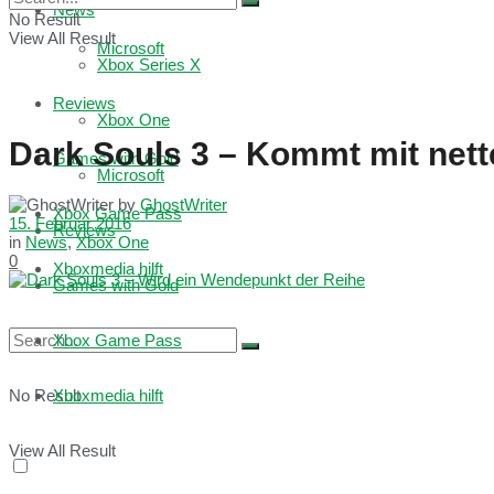
News
No Result
View All Result
Microsoft
Xbox Series X
Reviews
Xbox One
Dark Souls 3 – Kommt mit nett
Games with Gold
Microsoft
by
GhostWriter
Xbox Game Pass
15. Februar 2016
Reviews
in
News
,
Xbox One
0
Xboxmedia hilft
Games with Gold
Xbox Game Pass
No Result
Xboxmedia hilft
View All Result