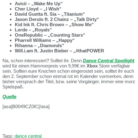
Avicii – „Wake Me Up“
Cher Lloyd – „I Wish“
David Guetta ft. Sia – „Titanium“
Jason Derulo ft. 2 Chainz – „Talk Dirty“
Kid Ink ft. Chris Brown – „Show Me“
Lorde – „Royals“
OneRepublic – „Counting Stars“
Pharrell Williams – „Happy“
Rihanna – „Diamonds“
Will.i.am ft. Justin Bieber – „#thatPOWER
Na, schon interessiert? Solltet ihr. Denn
Dance
Central Spotlight
wird für einen Hammerpreis von 9,99€ im
Xbox
Store verfügbar
sein. Sollten eure Knochen schon eingerostet sein, solltet ihr euch
den 2. September schon einmal rot im Kalender vormerken, denn
bisher versprach der Titel, bzw. seine Vorgänger, immer eine morz
Spielspaß.
Quelle
[asa]B0049CZ0IC[/asa]
Tags:
dance central