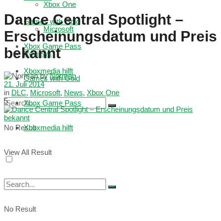
Xbox One
Dance Central Spotlight –
Games with Gold
Microsoft
Erscheinungsdatum und Preis
Xbox Game Pass
bekannt
Reviews
Xboxmedia hilft
by
Norman
Games with Gold
21. Juli 2014
in
DLC
,
Microsoft
,
News
,
Xbox One
5
Xbox Game Pass
No Result
Xboxmedia hilft
View All Result
No Result