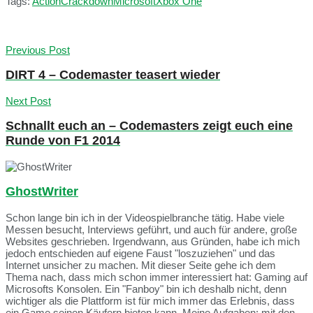
Tags:
Action
Crackdown
Microsoft
Xbox One
Previous Post
DIRT 4 – Codemaster teasert wieder
Next Post
Schnallt euch an – Codemasters zeigt euch eine
Runde von F1 2014
GhostWriter
Schon lange bin ich in der Videospielbranche tätig. Habe viele
Messen besucht, Interviews geführt, und auch für andere, große
Websites geschrieben. Irgendwann, aus Gründen, habe ich mich
jedoch entschieden auf eigene Faust "loszuziehen" und das
Internet unsicher zu machen. Mit dieser Seite gehe ich dem
Thema nach, dass mich schon immer interessiert hat: Gaming auf
Microsofts Konsolen. Ein "Fanboy" bin ich deshalb nicht, denn
wichtiger als die Plattform ist für mich immer das Erlebnis, dass
ein Game seinen Käufern bieten kann. Meine Aufgaben: mit den