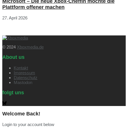
Microsoft – Die neue Xbox-Cheffin möchte die
Plattform offener machen
27. April 2026
© 2024
Xboxmedia.de
About us
Kontakt
Impressum
Datenschutz
Mastodon
folgt uns
Welcome Back!
Login to your account below