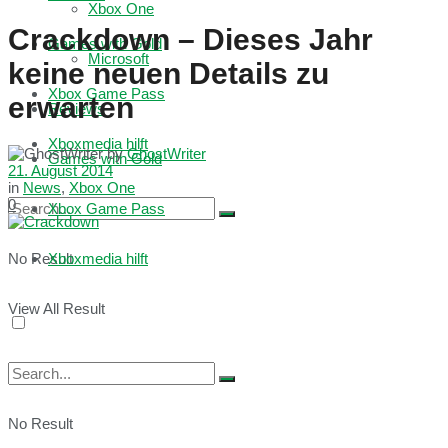
Xbox One
Crackdown – Dieses Jahr
Games with Gold
Microsoft
keine neuen Details zu
Xbox Game Pass
erwarten
Reviews
Xboxmedia hilft
by
GhostWriter
Games with Gold
21. August 2014
in
News
,
Xbox One
0
Xbox Game Pass
No Result
Xboxmedia hilft
View All Result
No Result