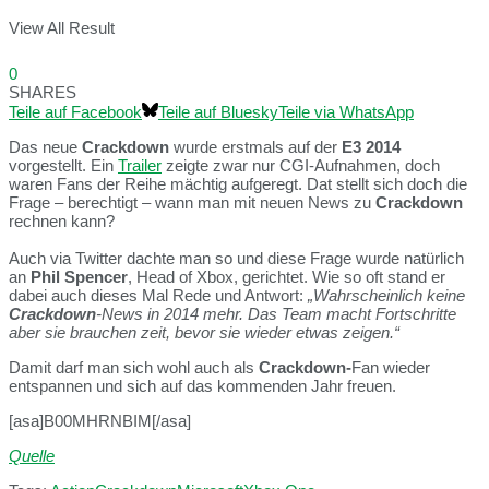
View All Result
0
SHARES
Teile auf Facebook
Teile auf Bluesky
Teile via WhatsApp
Das neue
Crackdown
wurde erstmals auf der
E3 2014
vorgestellt. Ein
Trailer
zeigte zwar nur CGI-Aufnahmen, doch
waren Fans der Reihe mächtig aufgeregt. Dat stellt sich doch die
Frage – berechtigt – wann man mit neuen News zu
Crackdown
rechnen kann?
Auch via Twitter dachte man so und diese Frage wurde natürlich
an
Phil Spencer
, Head of Xbox, gerichtet. Wie so oft stand er
dabei auch dieses Mal Rede und Antwort:
„Wahrscheinlich keine
Crackdown
-News in 2014 mehr. Das Team macht Fortschritte
aber sie brauchen zeit, bevor sie wieder etwas zeigen.“
Damit darf man sich wohl auch als
Crackdown-
Fan wieder
entspannen und sich auf das kommenden Jahr freuen.
[asa]B00MHRNBIM[/asa]
Quelle