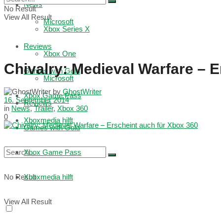
News
No Result
View All Result
Microsoft
Xbox Series X
Reviews
Xbox One
Chivalry: Medieval Warfare – E
Games with Gold
Microsoft
by
GhostWriter
Xbox Game Pass
16. September 2014
Reviews
in
News
,
Trailer
,
Xbox 360
0
Xboxmedia hilft
Games with Gold
Xbox Game Pass
No Result
Xboxmedia hilft
View All Result