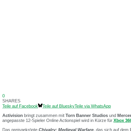
0
SHARES
Teile auf Facebook
Teile auf Bluesky
Teile via WhatsApp
Activision
bringt zusammen mit
Torn Banner Studios
und
Merce
angepasste 12-Spieler Online Actionspiel wird in Kürze für
Xbox 36
Das preisgekrönte
Chivalry: Medieval Warfare
, das sich auf dem P