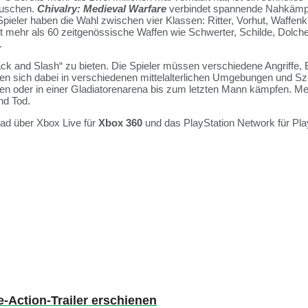
auschen.
Chivalry: Medieval Warfare
verbindet spannende Nahkämp
Spieler haben die Wahl zwischen vier Klassen: Ritter, Vorhut, Waffe
ehr als 60 zeitgenössische Waffen wie Schwerter, Schilde, Dolch
.
ack and Slash“ zu bieten. Die Spieler müssen verschiedene Angriffe
en sich dabei in verschiedenen mittelalterlichen Umgebungen und Sze
ützen oder in einer Gladiatorenarena bis zum letzten Mann kämpfen.
nd Tod.
oad über Xbox Live für
Xbox 360
und das PlayStation Network für PlayS
e-Action-Trailer erschienen