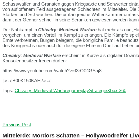
Schusswaffen und Granaten gegen Kriegsäxte und Schwerter eint
von auf offenem Feld ausgetragenen Schlachten im Mittelalter. Die 
Stärken und Schwächen. Die umfangreiche Waffenkammer umfasst m
damit der Gegner schnell in seine Scranken gewiesen werden kann
Der Nahkampf in
Chivalry: Medieval Warfare
hat mehr als nur „H
vorgehen, um einen Vorteil im Kampf zu erlangen. Die Kämpfe spiel
Ernte verbrennen, Burgen belagern, die königliche Familie beshc
des Königreichs oder auch für die eigene Ehre im Duell auf Leben u
Chivalry: Medieval Warfare
erscheint in Kürze als digitaler Downl
Konsolenbesitzer freuen dürfen:
https://www.youtube.com/watch?v=f3rO04GSaj8
[asa]B00K150KAE[/asa]
Tags:
Chivalry: Medieval Warfare
gameplay
Strategie
Xbox 360
Previous Post
Mittelerde: Mordors Schatten – Hollywoodreifer Liv