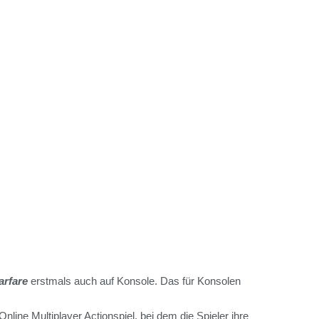
arfare
erstmals auch auf Konsole. Das für Konsolen
Online Multiplayer Actionspiel, bei dem die Spieler ihre