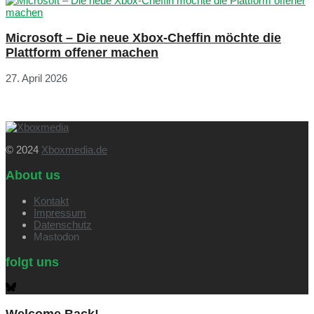
Microsoft – Die neue Xbox-Cheffin möchte die
Plattform offener machen
27. April 2026
© 2024
Xboxmedia.de
About us
Kontakt
Impressum
Datenschutz
Mastodon
folgt uns
Welcome Back!