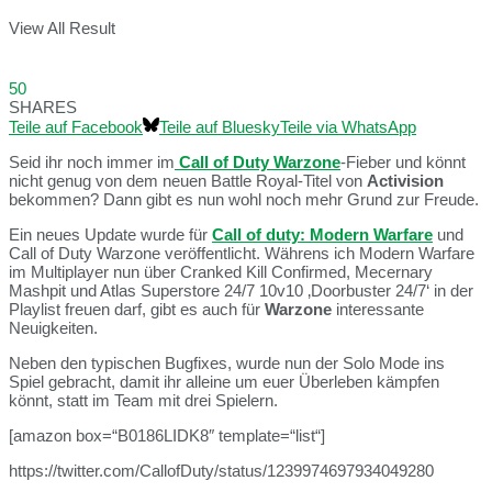
View All Result
50
SHARES
Teile auf Facebook
Teile auf Bluesky
Teile via WhatsApp
Seid ihr noch immer im
Call of Duty Warzone
-Fieber und könnt
nicht genug von dem neuen Battle Royal-Titel von
Activision
bekommen? Dann gibt es nun wohl noch mehr Grund zur Freude.
Ein neues Update wurde für
Call of duty: Modern Warfare
und
Call of Duty Warzone veröffentlicht. Währens ich Modern Warfare
im Multiplayer nun über Cranked Kill Confirmed, Mecernary
Mashpit und Atlas Superstore 24/7 10v10 ‚Doorbuster 24/7‘ in der
Playlist freuen darf, gibt es auch für
Warzone
interessante
Neuigkeiten.
Neben den typischen Bugfixes, wurde nun der Solo Mode ins
Spiel gebracht, damit ihr alleine um euer Überleben kämpfen
könnt, statt im Team mit drei Spielern.
[amazon box=“B0186LIDK8″ template=“list“]
https://twitter.com/CallofDuty/status/1239974697934049280