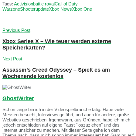
Tags:
Activision
battle royal
Call of Duty
Warzone
Shooter
update
Xbox News
Xbox One
Previous Post
Xbox Series X – Wie teuer werden externe
Speicherkarten?
Next Post
Assassin’s Creed Odyssey – Spielt es am
Wochenende kostenlos
GhostWriter
Schon lange bin ich in der Videospielbranche tätig. Habe viele
Messen besucht, Interviews geführt, und auch für andere, große
Websites geschrieben. Irgendwann, aus Gründen, habe ich mich
jedoch entschieden auf eigene Faust "loszuziehen" und das
Internet unsicher zu machen. Mit dieser Seite gehe ich dem
Thema nach, dass mich schon immer interessiert hat: Gaming auf