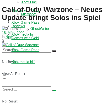
Xbox One
Call of Duty Warzone – Neues
Games with Gold
Microsoft
Update bringt Solos ins Spiel
Xbox Game Pass
Reviews
by
GhostWriter
18. März 2020
Xboxmedia hilft
in
News
Games with Gold
0
Xbox Game Pass
No Result
Xboxmedia hilft
View All Result
No Result