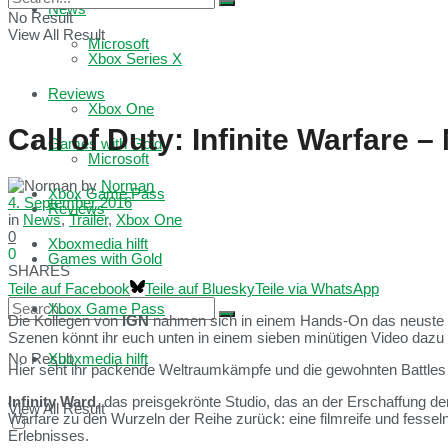
News
No Result
View All Result
Microsoft
Xbox Series X
Reviews
Xbox One
Call of Duty: Infinite Warfar
Games with Gold
Microsoft
by
Norman
Xbox Game Pass
4. September 2016
Reviews
in
News
,
Trailer
,
Xbox One
0
Xboxmedia hilft
0
Games with Gold
SHARES
Teile auf Facebook
Teile auf Bluesky
Teile via WhatsApp
Xbox Game Pass
Die Kollegen von
IGN
nahmen sich in einem Hands-On das neuste
Szenen könnt ihr euch unten in einem sieben minütigen Video daz
No Result
Xboxmedia hilft
Hier seht ihr packende Weltraumkämpfe und die gewohnten Battles 
Infinity Ward
, das preisgekrönte Studio, das an der Erschaffung d
View All Result
Warfare zu den Wurzeln der Reihe zurück: eine filmreife und fess
Erlebnisses.