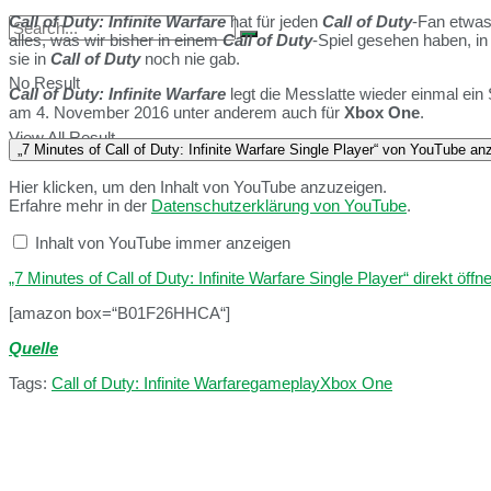
Call of Duty: Infinite Warfare
hat für jeden
Call of Duty
-Fan etwas
alles, was wir bisher in einem
Call of Duty
-Spiel gesehen haben, in
sie in
Call of Duty
noch nie gab.
No Result
Call of Duty: Infinite Warfare
legt die Messlatte wieder einmal ei
am 4. November 2016 unter anderem auch für
Xbox One
.
View All Result
„7 Minutes of Call of Duty: Infinite Warfare Single Player“ von YouTube an
Hier klicken, um den Inhalt von YouTube anzuzeigen.
Erfahre mehr in der
Datenschutzerklärung von YouTube
.
Inhalt von YouTube immer anzeigen
„7 Minutes of Call of Duty: Infinite Warfare Single Player“ direkt öffn
[amazon box=“B01F26HHCA“]
Quelle
Tags:
Call of Duty: Infinite Warfare
gameplay
Xbox One