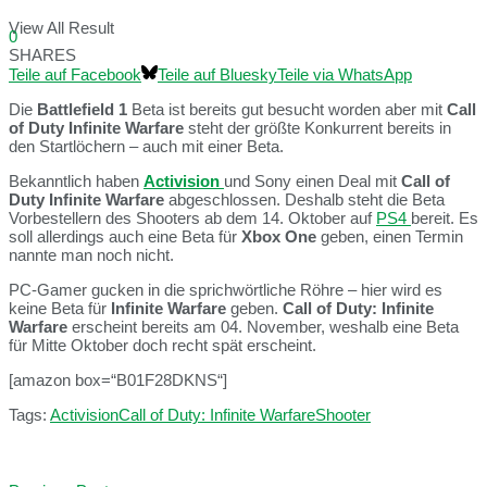
View All Result
0
SHARES
Teile auf Facebook
Teile auf Bluesky
Teile via WhatsApp
Die
Battlefield 1
Beta ist bereits gut besucht worden aber mit
Call
of Duty Infinite Warfare
steht der größte Konkurrent bereits in
den Startlöchern – auch mit einer Beta.
Bekanntlich haben
Activision
und Sony einen Deal mit
Call of
Duty Infinite Warfare
abgeschlossen. Deshalb steht die Beta
Vorbestellern des Shooters ab dem 14. Oktober auf
PS4
bereit. Es
soll allerdings auch eine Beta für
Xbox One
geben, einen Termin
nannte man noch nicht.
PC-Gamer gucken in die sprichwörtliche Röhre – hier wird es
keine Beta für
Infinite Warfare
geben.
Call of Duty: Infinite
Warfare
erscheint bereits am 04. November, weshalb eine Beta
für Mitte Oktober doch recht spät erscheint.
[amazon box=“B01F28DKNS“]
Tags:
Activision
Call of Duty: Infinite Warfare
Shooter