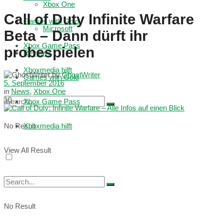
Xbox One
Call of Duty Infinite Warfare
Games with Gold
Microsoft
Beta – Dann dürft ihr
Xbox Game Pass
probespielen
Reviews
Xboxmedia hilft
by
GhostWriter
Games with Gold
5. September 2016
in
News
,
Xbox One
10
Xbox Game Pass
No Result
Xboxmedia hilft
View All Result
No Result