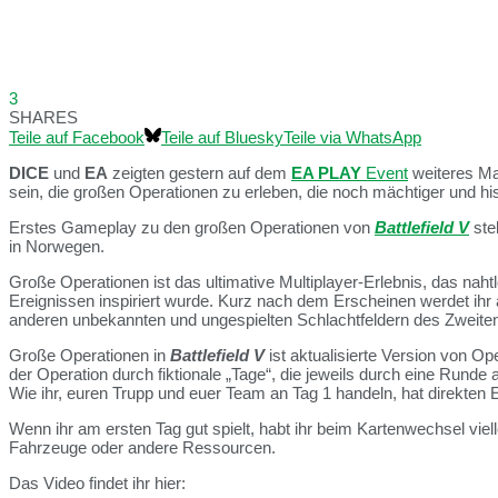
3
SHARES
Teile auf Facebook
Teile auf Bluesky
Teile via WhatsApp
DICE
und
EA
zeigten gestern auf dem
EA PLAY
Event
weiteres Ma
sein, die großen Operationen zu erleben, die noch mächtiger und his
Erstes Gameplay zu den großen Operationen von
Battlefield V
ste
in Norwegen.
Große Operationen ist das ultimative Multiplayer-Erlebnis, das naht
Ereignissen inspiriert wurde. Kurz nach dem Erscheinen werdet ih
anderen unbekannten und ungespielten Schlachtfeldern des Zweiten
Große Operationen in
Battlefield V
ist aktualisierte Version von O
der Operation durch fiktionale „Tage“, die jeweils durch eine Run
Wie ihr, euren Trupp und euer Team an Tag 1 handeln, hat direkten 
Wenn ihr am ersten Tag gut spielt, habt ihr beim Kartenwechsel vie
Fahrzeuge oder andere Ressourcen.
Das Video findet ihr hier: