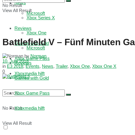
News
No Result
View All Result
Microsoft
Xbox Series X
Reviews
Xbox One
Battlefield V – Fünf Minuten 
Games with Gold
Microsoft
by
Norman
Xbox Game Pass
10. Juni 2018
Reviews
in
E3 2018
,
Events
,
News
,
Trailer
,
Xbox One
,
Xbox One X
0
Xboxmedia hilft
Games with Gold
Xbox Game Pass
No Result
Xboxmedia hilft
View All Result