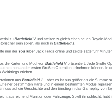
terial zu
Battlefield V
und stellten zugleich einen neuen Royale-Mod
torischer sein sollen, als noch in
Battlefield 1
.
llte nun der
YouTube
r Jack Frags online und zeigte satte fünf Minut
los die Karten und Modi von
Battlefield V
präsentiert. Jede Große Ope
r auch schon an der ersten Großen Operation teilnehmen können. In 
 Weltkriegs erleben.
perationen aus
Battlefield 1
– aber es ist nun größer als die Summe se
de auf einer bestimmten Karte und in einem bestimmten Modus repräs
Einfluss auf die Geschichte und den Einstieg in das Gameplay von Tag
lleicht ausreichend Munition oder Fahrzeuge. Spielt ihr schlecht, h