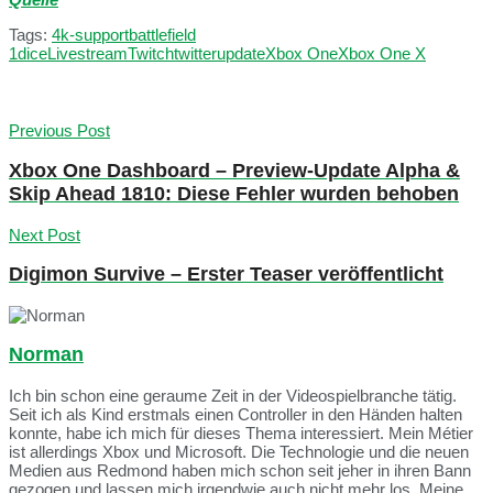
Tags:
4k-support
battlefield
1
dice
Livestream
Twitch
twitter
update
Xbox One
Xbox One X
Previous Post
Xbox One Dashboard – Preview-Update Alpha &
Skip Ahead 1810: Diese Fehler wurden behoben
Next Post
Digimon Survive – Erster Teaser veröffentlicht
Norman
Ich bin schon eine geraume Zeit in der Videospielbranche tätig.
Seit ich als Kind erstmals einen Controller in den Händen halten
konnte, habe ich mich für dieses Thema interessiert. Mein Métier
ist allerdings Xbox und Microsoft. Die Technologie und die neuen
Medien aus Redmond haben mich schon seit jeher in ihren Bann
gezogen und lassen mich irgendwie auch nicht mehr los. Meine