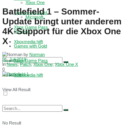
Xbox One
Battlefield 1 – Sommer-
Games with Gold
Microsoft
Update bringt unter anderem
Xbox Game Pass
4K-Support für die Xbox One
Reviews
X
Xboxmedia hilft
Games with Gold
by
Norman
31. Juli 2018
Xbox Game Pass
in
News
,
Patch
,
Xbox One
,
Xbox One X
0
No Result
Xboxmedia hilft
View All Result
No Result