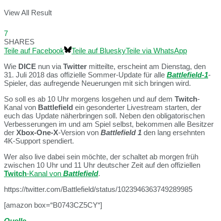
View All Result
7
SHARES
Teile auf Facebook
Teile auf Bluesky
Teile via WhatsApp
Wie
DICE
nun via
Twitter
mitteilte, erscheint am Dienstag, den
31. Juli 2018 das offizielle Sommer-Update für alle
Battlefield-1
-
Spieler, das aufregende Neuerungen mit sich bringen wird.
So soll es ab 10 Uhr morgens losgehen und auf dem
Twitch
-
Kanal von
Battlefield
ein gesonderter Livestream starten, der
euch das Update näherbringen soll. Neben den obligatorischen
Verbesserungen im und am Spiel selbst, bekommen alle Besitzer
der
Xbox-One-X
-Version von
Battlefield 1
den lang ersehnten
4K-Support spendiert.
Wer also live dabei sein möchte, der schaltet ab morgen früh
zwischen 10 Uhr und 11 Uhr deutscher Zeit auf den offiziellen
Twitch
-Kanal von
Battlefield
.
https://twitter.com/Battlefield/status/1023946363749289985
[amazon box=“B0743CZ5CY“]
Quelle