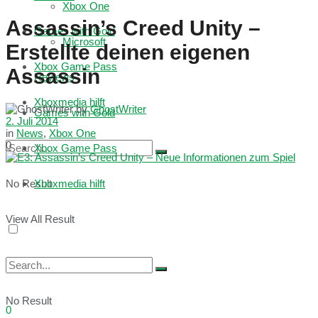
Xbox One
Assassin’s Creed Unity –
Games with Gold
Microsoft
Erstellte deinen eigenen
Xbox Game Pass
Assassin
Reviews
Xboxmedia hilft
by
GhostWriter
Games with Gold
2. Juli 2014
in
News
,
Xbox One
0
Xbox Game Pass
No Result
Xboxmedia hilft
View All Result
No Result
0