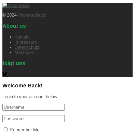
© 2024
Xboxmedia.de
About us
Kontakt
Impressum
Datenschutz
Mastodon
folgt uns
Welcome Back!
Login to your account below
Remember Me