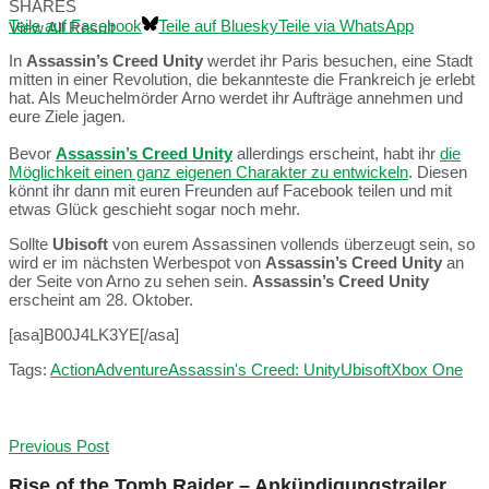
SHARES
Teile auf Facebook
Teile auf Bluesky
Teile via WhatsApp
View All Result
In
Assassin’s Creed Unity
werdet ihr Paris besuchen, eine Stadt
mitten in einer Revolution, die bekannteste die Frankreich je erlebt
hat. Als Meuchelmörder Arno werdet ihr Aufträge annehmen und
eure Ziele jagen.
Bevor
Assassin’s Creed Unity
allerdings erscheint, habt ihr
die
Möglichkeit einen ganz eigenen Charakter zu entwickeln
. Diesen
könnt ihr dann mit euren Freunden auf Facebook teilen und mit
etwas Glück geschieht sogar noch mehr.
Sollte
Ubisoft
von eurem Assassinen vollends überzeugt sein, so
wird er im nächsten Werbespot von
Assassin’s Creed Unity
an
der Seite von Arno zu sehen sein.
Assassin’s Creed Unity
erscheint am 28. Oktober.
[asa]B00J4LK3YE[/asa]
Tags:
Action
Adventure
Assassin's Creed: Unity
Ubisoft
Xbox One
Previous Post
Rise of the Tomb Raider – Ankündigungstrailer