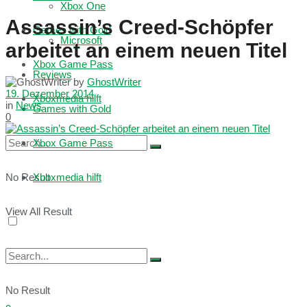
Xbox One
Assassin’s Creed-Schöpfer
Games with Gold
Microsoft
arbeitet an einem neuen Titel
Xbox Game Pass
Reviews
by
GhostWriter
19. Dezember 2014
Xboxmedia hilft
in
News
Games with Gold
0
Xbox Game Pass
No Result
Xboxmedia hilft
View All Result
No Result