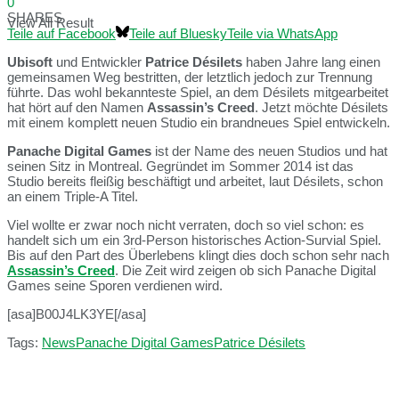
0
SHARES
View All Result
Teile auf Facebook
Teile auf Bluesky
Teile via WhatsApp
Ubisoft
und Entwickler
Patrice Désilets
haben Jahre lang einen
gemeinsamen Weg bestritten, der letztlich jedoch zur Trennung
führte. Das wohl bekannteste Spiel, an dem Désilets mitgearbeitet
hat hört auf den Namen
Assassin’s Creed
. Jetzt möchte Désilets
mit einem komplett neuen Studio ein brandneues Spiel entwickeln.
Panache Digital Games
ist der Name des neuen Studios und hat
seinen Sitz in Montreal. Gegründet im Sommer 2014 ist das
Studio bereits fleißig beschäftigt und arbeitet, laut Désilets, schon
an einem Triple-A Titel.
Viel wollte er zwar noch nicht verraten, doch so viel schon: es
handelt sich um ein 3rd-Person historisches Action-Survial Spiel.
Bis auf den Part des Überlebens klingt dies doch schon sehr nach
Assassin’s Creed
. Die Zeit wird zeigen ob sich Panache Digital
Games seine Sporen verdienen wird.
[asa]B00J4LK3YE[/asa]
Tags:
News
Panache Digital Games
Patrice Désilets