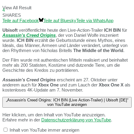
View All Result
4
SHARES
Teile auf Facebook
Teile auf Bluesky
Teile via WhatsApp
Ubisoft
veröffentlichte heute den Live-Action-Trailer
ICH BIN
für
Assassin’s Creed Origins
, der von Daniel Wolfe inszeniert
wurde.
ICH BIN
erzählt die Geburtsstunde eines Mythos, eines
Ideals, das Männer, Armeen und Länder verändert, unterlegt von
den Rhythmen von Nicholas Britells
The Middle of the World
.
Der Film wurde mit authentischen Mitteln realisiert und beinhaltet
mehr als 200 Statisten, Kostüme und dutzende Tiere, um die
Geschichte des Kredos zu porträtieren.
Assassin’s Creed Origins
erscheint am 27. Oktober unter
anderem auch für
Xbox One
und zum Lauch der
Xbox One X
als
kostenloses 4K-Update am 7. November.
„Assassin's Creed Origins: ICH BIN (Live Action-Trailer) | Ubisoft [DE]“
von YouTube anzeigen
Hier klicken, um den Inhalt von YouTube anzuzeigen.
Erfahre mehr in der
Datenschutzerklärung von YouTube
.
Inhalt von YouTube immer anzeigen