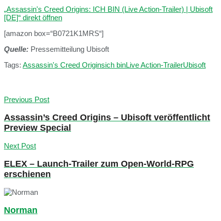
„Assassin's Creed Origins: ICH BIN (Live Action-Trailer) | Ubisoft
[DE]“ direkt öffnen
[amazon box=“B0721K1MRS“]
Quelle:
Pressemitteilung Ubisoft
Tags:
Assassin's Creed Origins
ich bin
Live Action-Trailer
Ubisoft
Previous Post
Assassin’s Creed Origins – Ubisoft veröffentlicht
Preview Special
Next Post
ELEX – Launch-Trailer zum Open-World-RPG
erschienen
Norman