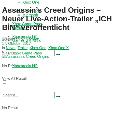
Xbox One
Assassin’s Creed Origins –
Games with Gold
Microsoft
Neuer Live-Action-Trailer „ICH
Xbox Game Pass
BIN“ veröffentlicht
Reviews
Xboxmedia hilft
by
Norman
Games with Gold
17. Oktober 2017
in
News
,
Trailer
,
Xbox One
,
Xbox One X
0
Xbox Game Pass
No Result
Xboxmedia hilft
View All Result
No Result