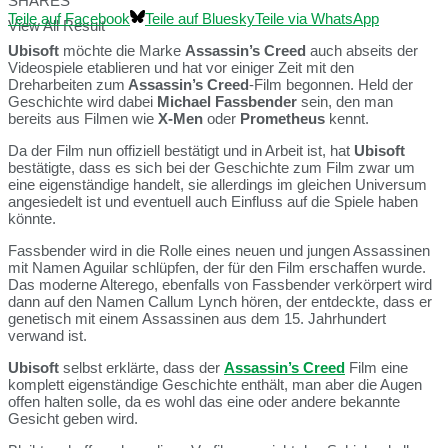
SHARES
Teile auf Facebook
Teile auf Bluesky
Teile via WhatsApp
View All Result
Ubisoft
möchte die Marke
Assassin’s Creed
auch abseits der
Videospiele etablieren und hat vor einiger Zeit mit den
Dreharbeiten zum
Assassin’s Creed
-Film begonnen. Held der
Geschichte wird dabei
Michael Fassbender
sein, den man
bereits aus Filmen wie
X-Men
oder
Prometheus
kennt.
Da der Film nun offiziell bestätigt und in Arbeit ist, hat
Ubisoft
bestätigte, dass es sich bei der Geschichte zum Film zwar um
eine eigenständige handelt, sie allerdings im gleichen Universum
angesiedelt ist und eventuell auch Einfluss auf die Spiele haben
könnte.
Fassbender wird in die Rolle eines neuen und jungen Assassinen
mit Namen Aguilar schlüpfen, der für den Film erschaffen wurde.
Das moderne Alterego, ebenfalls von Fassbender verkörpert wird
dann auf den Namen Callum Lynch hören, der entdeckte, dass er
genetisch mit einem Assassinen aus dem 15. Jahrhundert
verwand ist.
Ubisoft
selbst erklärte, dass der
Assassin’s Creed
Film eine
komplett eigenständige Geschichte enthält, man aber die Augen
offen halten solle, da es wohl das eine oder andere bekannte
Gesicht geben wird.