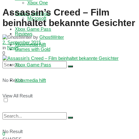
Xbox One
Assassin’s Creed – Film
Games with Gold
Microsoft
beinhaltet bekannte Gesichter
Xbox Game Pass
Reviews
by
GhostWriter
2. September 2015
Xboxmedia hilft
in
News
Games with Gold
0
Xbox Game Pass
No Result
Xboxmedia hilft
View All Result
No Result
0