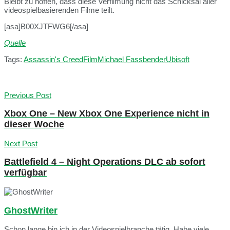
Bleibt zu hoffen, dass diese Verfilmung nicht das Schicksal aller
videospielbasierenden Filme teilt.
[asa]B00XJTFWG6[/asa]
Quelle
Tags:
Assassin's Creed
Film
Michael Fassbender
Ubisoft
Previous Post
Xbox One – New Xbox One Experience nicht in
dieser Woche
Next Post
Battlefield 4 – Night Operations DLC ab sofort
verfügbar
GhostWriter
Schon lange bin ich in der Videospielbranche tätig. Habe viele