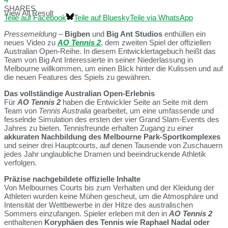
SHARES
View All Result
Teile auf Facebook
Teile auf Bluesky
Teile via WhatsApp
Pressemeldung
–
Bigben
und
Big Ant Studios
enthüllen ein
neues Video zu
AO Tennis 2
, dem zweiten Spiel der offiziellen
Australian Open-Reihe. In diesem Entwicklertagebuch heißt das
Team von Big Ant Interessierte in seiner Niederlassung in
Melbourne willkommen, um einen Blick hinter die Kulissen und auf
die neuen Features des Spiels zu gewähren.
Das vollständige Australian Open-Erlebnis
Für
AO Tennis 2
haben die Entwickler Seite an Seite mit dem
Team von
Tennis Australia
gearbeitet, um eine umfassende und
fesselnde Simulation des ersten der vier Grand Slam-Events des
Jahres zu bieten. Tennisfreunde erhalten Zugang zu einer
akkuraten Nachbildung des Melbourne Park-Sportkomplexes
und seiner drei Hauptcourts, auf denen Tausende von Zuschauern
jedes Jahr unglaubliche Dramen und beeindruckende Athletik
verfolgen.
Präzise nachgebildete offizielle Inhalte
Von Melbournes Courts bis zum Verhalten und der Kleidung der
Athleten wurden keine Mühen gescheut, um die Atmosphäre und
Intensität der Wettbewerbe in der Hitze des australischen
Sommers einzufangen. Spieler erleben mit den in
AO Tennis 2
enthaltenen
Koryphäen des Tennis wie Raphael Nadal oder