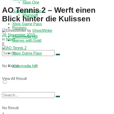
Xbox One
AO Tennis 2 – Werft einen
Games with Gold
Microsoft
Blick hinter die Kulissen
Xbox Game Pass
Reviews
by
GhostWriter
28. November 2019
Xboxmedia hilft
in
News
Games with Gold
0
Xbox Game Pass
No Result
Xboxmedia hilft
View All Result
No Result
4