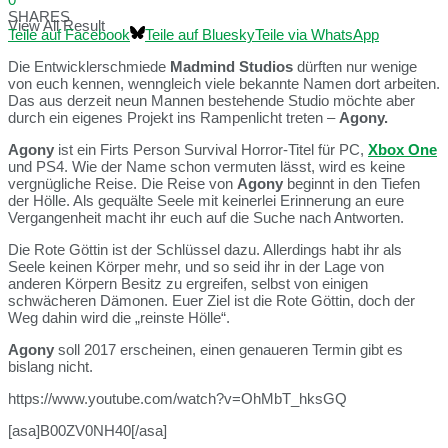
SHARES
View All Result
Teile auf Facebook
Teile auf Bluesky
Teile via WhatsApp
Die Entwicklerschmiede
Madmind Studios
dürften nur wenige
von euch kennen, wenngleich viele bekannte Namen dort arbeiten.
Das aus derzeit neun Mannen bestehende Studio möchte aber
durch ein eigenes Projekt ins Rampenlicht treten –
Agony.
Agony
ist ein Firts Person Survival Horror-Titel für PC,
Xbox One
und PS4. Wie der Name schon vermuten lässt, wird es keine
vergnügliche Reise. Die Reise von
Agony
beginnt in den Tiefen
der Hölle. Als gequälte Seele mit keinerlei Erinnerung an eure
Vergangenheit macht ihr euch auf die Suche nach Antworten.
Die Rote Göttin ist der Schlüssel dazu. Allerdings habt ihr als
Seele keinen Körper mehr, und so seid ihr in der Lage von
anderen Körpern Besitz zu ergreifen, selbst von einigen
schwächeren Dämonen. Euer Ziel ist die Rote Göttin, doch der
Weg dahin wird die „reinste Hölle“.
Agony
soll 2017 erscheinen, einen genaueren Termin gibt es
bislang nicht.
https://www.youtube.com/watch?v=OhMbT_hksGQ
[asa]B00ZV0NH40[/asa]