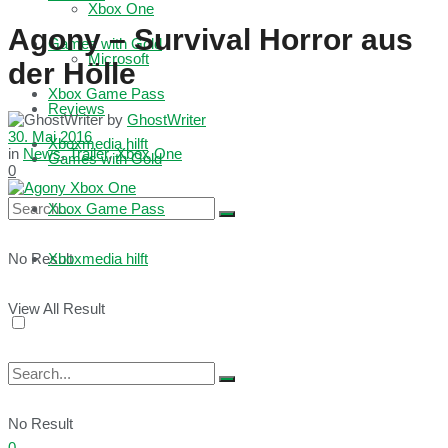
Xbox One
Agony – Survival Horror aus
Games with Gold
Microsoft
der Hölle
Xbox Game Pass
Reviews
by
GhostWriter
30. Mai 2016
Xboxmedia hilft
in
News
,
Trailer
,
Xbox One
Games with Gold
0
Xbox Game Pass
No Result
Xboxmedia hilft
View All Result
No Result
0