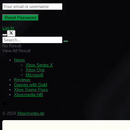
Log In
No Result
View All Result
News
Xbox Series X
Xbox One
Microsoft
Reviews
Games with Gold
Xbox Game Pass
Xboxmedia hilft
© 2024
Xboxmedia.de