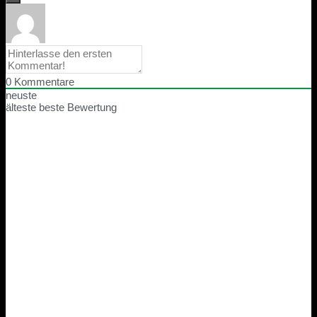
0
Kommentare
neuste
älteste
beste Bewertung