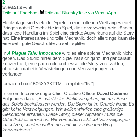
2
SHARES
View All Result
Teile auf Facebook
Teile auf Bluesky
Teile via WhatsApp
Heutzutage sind viele der Spiele in einer offenen Welt angesiedelt.
Bringen dabei Geschichte ins Spiel, die so verzweigt sein können,
dass jede Handlung im Spiel eine direkte Auswirkung auf die Story
hat. Eine interessante und tolle Mechanik, doch allerdings kann sie
eine sehr gute Geschichte zu sehr splitten.
In
A Plague Tale: Innocence
wird es eine solche Mechanik nicht
geben. Das Studio hinter dem Spiel hat sich ganz und gar darauf
konzentriert, eine packende und fesselnde Story zu erzählen,
ohne sich dabei in Verästelungen und Verzweigungen zu
verfangen.
[amazon box=“B06XY3KTTM“ template=“list“]
In einem Interview sagte Chief Creative Officer
David Dedeine
Folgendes dazu:
„Es wird keine Einflüsse geben, die das Ende
des Spiels beeinflussen werden. Die Story ist im Grunde linear. Es
gibt keine Verzweigungen. Wir wollen wirklich eine großartige
Geschichte erzählen. Diese Story, dieser Alptraum muss die
Öffentlichkeit erreichen. Wir versuchen nicht auf Verzweigungen
zu setzen, sondern wollen uns auf diesen linearen Weg
konzentrieren.“