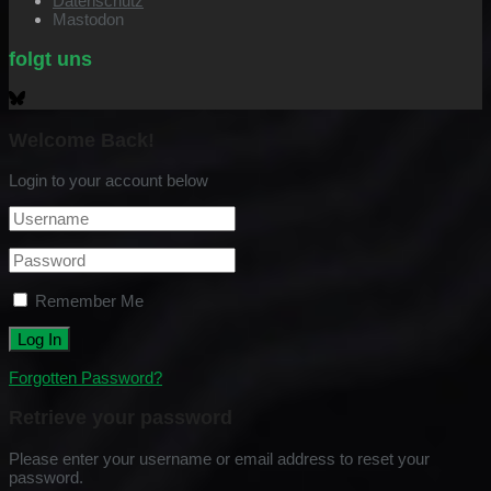
Datenschutz
Mastodon
folgt uns
Welcome Back!
Login to your account below
Remember Me
Forgotten Password?
Retrieve your password
Please enter your username or email address to reset your
password.