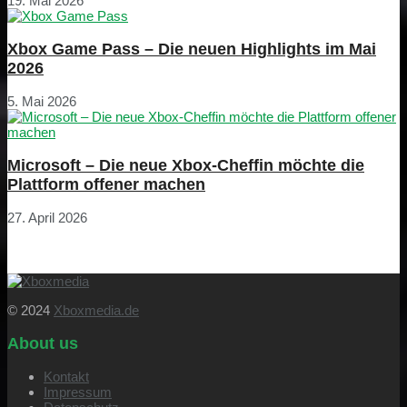
19. Mai 2026
Xbox Game Pass – Die neuen Highlights im Mai
2026
5. Mai 2026
Microsoft – Die neue Xbox-Cheffin möchte die
Plattform offener machen
27. April 2026
© 2024
Xboxmedia.de
About us
Kontakt
Impressum