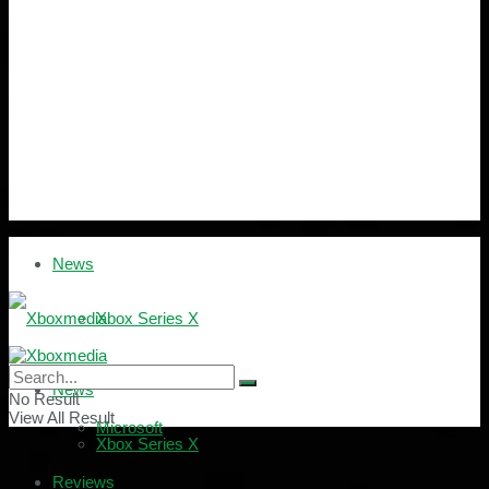
News
Xbox Series X
Xbox One
News
No Result
View All Result
Microsoft
Xbox Series X
Reviews