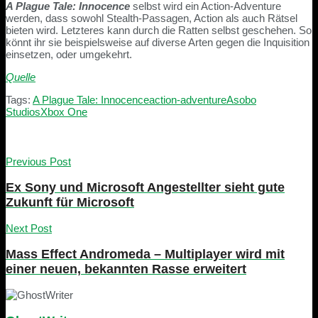
A Plague Tale: Innocence
selbst wird ein Action-Adventure
werden, dass sowohl Stealth-Passagen, Action als auch Rätsel
bieten wird. Letzteres kann durch die Ratten selbst geschehen. So
könnt ihr sie beispielsweise auf diverse Arten gegen die Inquisition
einsetzen, oder umgekehrt.
Quelle
Tags:
A Plague Tale: Innocence
action-adventure
Asobo
Studios
Xbox One
Previous Post
Ex Sony und Microsoft Angestellter sieht gute
Zukunft für Microsoft
Next Post
Mass Effect Andromeda – Multiplayer wird mit
einer neuen, bekannten Rasse erweitert