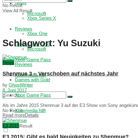
News
No Result
View All Result
Microsoft
Xbox Series X
Reviews
Xbox One
Schlagwort:
Yu Suzuki
Games with Gold
Microsoft
Xbox Game Pass
News
Reviews
Shenmue 3 – Verschoben auf nächstes Jahr
Xboxmedia hilft
Games with Gold
by
GhostWriter
8. Juni 2017
Xbox Game Pass
1
Als im Jahre 2015 Shenmue 3 auf der E3 Show von Sony angekündigt
No Result
Xboxmedia hilft
Read more
Details
E3 2015
View All Result
E3 2015: Gibt es bald Neuigkeiten zu Shenmue?