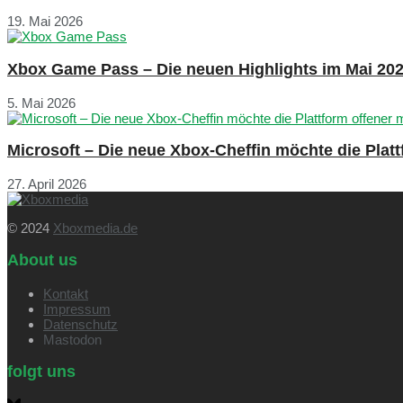
19. Mai 2026
Xbox Game Pass – Die neuen Highlights im Mai 20
5. Mai 2026
Microsoft – Die neue Xbox-Cheffin möchte die Plat
27. April 2026
© 2024
Xboxmedia.de
About us
Kontakt
Impressum
Datenschutz
Mastodon
folgt uns