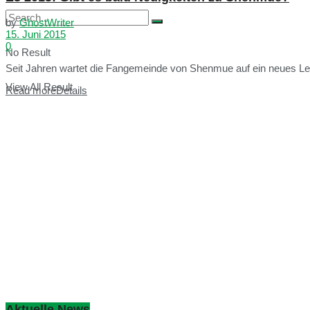
by
GhostWriter
15. Juni 2015
0
No Result
Seit Jahren wartet die Fangemeinde von Shenmue auf ein neues Leb
View All Result
Read more
Details
Aktuelle News