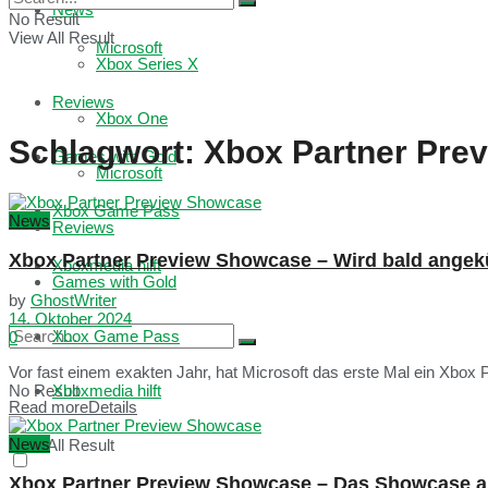
News
No Result
View All Result
Microsoft
Xbox Series X
Reviews
Xbox One
Schlagwort:
Xbox Partner Pre
Games with Gold
Microsoft
Xbox Game Pass
News
Reviews
Xbox Partner Preview Showcase – Wird bald angek
Xboxmedia hilft
Games with Gold
by
GhostWriter
14. Oktober 2024
Xbox Game Pass
0
Vor fast einem exakten Jahr, hat Microsoft das erste Mal ein Xbox
No Result
Xboxmedia hilft
Read more
Details
News
View All Result
Xbox Partner Preview Showcase – Das Showcase a