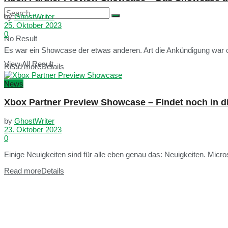
by
GhostWriter
25. Oktober 2023
0
No Result
Es war ein Showcase der etwas anderen. Art die Ankündigung war o
View All Result
Read more
Details
News
Xbox Partner Preview Showcase – Findet noch in d
by
GhostWriter
23. Oktober 2023
0
Einige Neuigkeiten sind für alle eben genau das: Neuigkeiten. Micros
Read more
Details