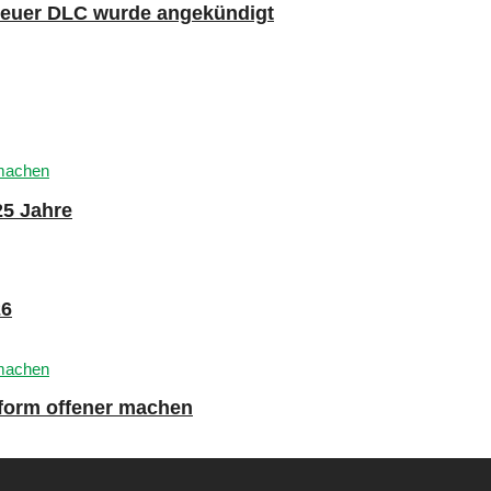
 neuer DLC wurde angekündigt
25 Jahre
26
tform offener machen