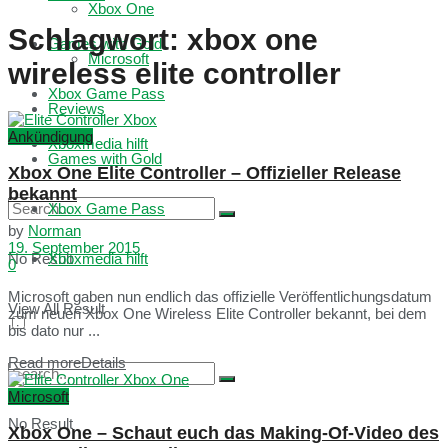
Xbox One
Schlagwort:
xbox one
Games with Gold
Microsoft
wireless elite controller
Xbox Game Pass
Reviews
Ankündigung
Xboxmedia hilft
Games with Gold
Xbox One Elite Controller – Offizieller Release
bekannt
Xbox Game Pass
by
Norman
19. September 2015
No Result
Xboxmedia hilft
0
Microsoft gaben nun endlich das offizielle Veröffentlichungsdatum
View All Result
zum neuen Xbox One Wireless Elite Controller bekannt, bei dem
bis dato nur ...
Read more
Details
Microsoft
No Result
Xbox One – Schaut euch das Making-Of-Video des