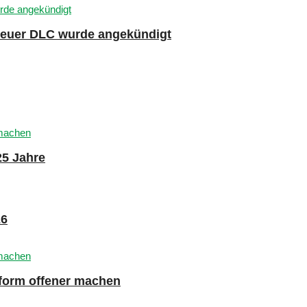
 neuer DLC wurde angekündigt
25 Jahre
26
tform offener machen