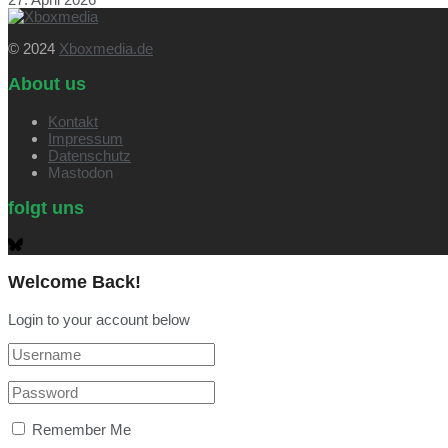
© 2024
Xboxmedia.de
About us
Kontakt
Impressum
Datenschutz
Mastodon
folgt uns
Welcome Back!
Login to your account below
Remember Me