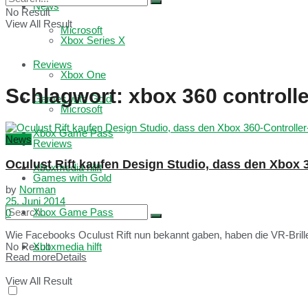
News
No Result
View All Result
Microsoft
Xbox Series X
Reviews
Xbox One
Schlagwort:
xbox 360 controlle
Games with Gold
Microsoft
Xbox Game Pass
News
Reviews
Oculust Rift kaufen Design Studio, dass den Xbox 
Xboxmedia hilft
Games with Gold
by
Norman
25. Juni 2014
Xbox Game Pass
0
Wie Facebooks Oculust Rift nun bekannt gaben, haben die VR-Brillen
No Result
Xboxmedia hilft
Read more
Details
View All Result