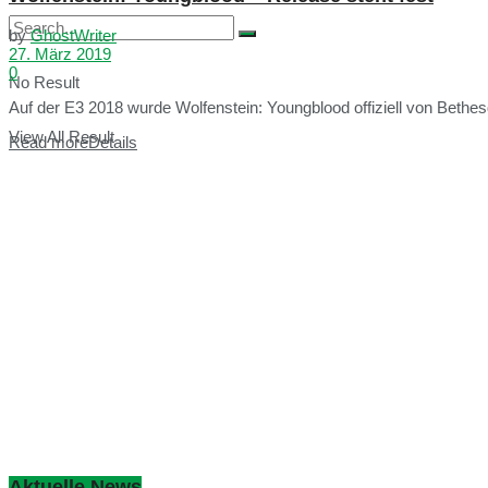
by
GhostWriter
27. März 2019
0
No Result
Auf der E3 2018 wurde Wolfenstein: Youngblood offiziell von Bethe
View All Result
Read more
Details
Aktuelle News