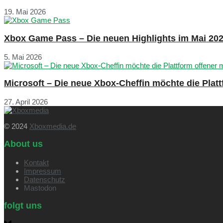
19. Mai 2026
Xbox Game Pass – Die neuen Highlights im Mai 20
5. Mai 2026
Microsoft – Die neue Xbox-Cheffin möchte die Plat
27. April 2026
© 2024
Xboxmedia.de
About us
Kontakt
Impressum
Datenschutz
Mastodon
folgt uns