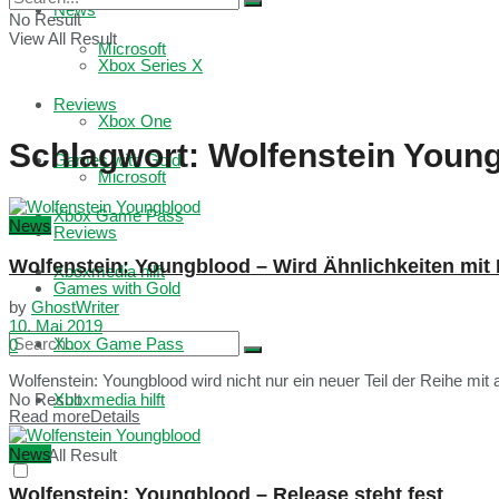
News
No Result
View All Result
Microsoft
Xbox Series X
Reviews
Xbox One
Schlagwort:
Wolfenstein Youn
Games with Gold
Microsoft
Xbox Game Pass
News
Reviews
Wolfenstein: Youngblood – Wird Ähnlichkeiten mit
Xboxmedia hilft
Games with Gold
by
GhostWriter
10. Mai 2019
Xbox Game Pass
0
Wolfenstein: Youngblood wird nicht nur ein neuer Teil der Reihe mit 
No Result
Xboxmedia hilft
Read more
Details
News
View All Result
Wolfenstein: Youngblood – Release steht fest