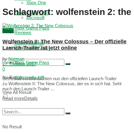
Xbox One
Schlagwort:
wolfenstein 2: the
Games with Gold
Microsoft
Xbox Game Pass
News
Reviews
Wolfenstein II: The New Colossus – Der offizielle
Xboxmedia hilft
Launch-Trailer ist jetzt online
Games with Gold
by
Norman
Xbox Game Pass
17. Oktober 2017
0
No Result
Xboxmedia hilft
Bethesda veröffentlichten nun den offiziellen Launch-Trailer
zu Wolfenstein II: The New Colossus, der es in sich hat. Seht
euch den Launch-Trailer ...
View All Result
Read more
Details
No Result