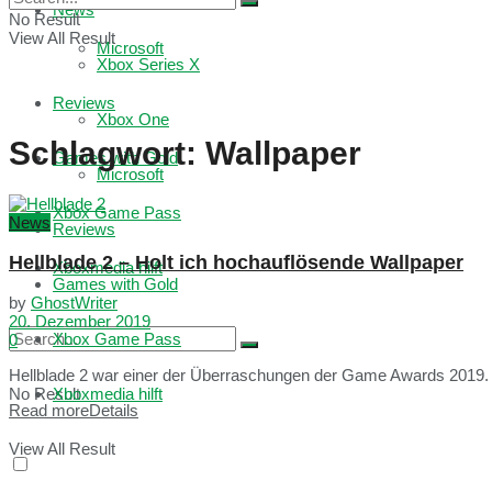
News
No Result
View All Result
Microsoft
Xbox Series X
Reviews
Xbox One
Schlagwort:
Wallpaper
Games with Gold
Microsoft
Xbox Game Pass
News
Reviews
Hellblade 2 – Holt ich hochauflösende Wallpaper
Xboxmedia hilft
Games with Gold
by
GhostWriter
20. Dezember 2019
Xbox Game Pass
0
Hellblade 2 war einer der Überraschungen der Game Awards 2019. Ang
No Result
Xboxmedia hilft
Read more
Details
View All Result