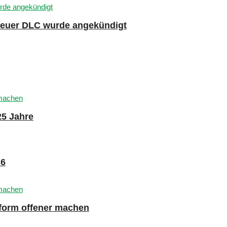
 neuer DLC wurde angekündigt
25 Jahre
26
tform offener machen