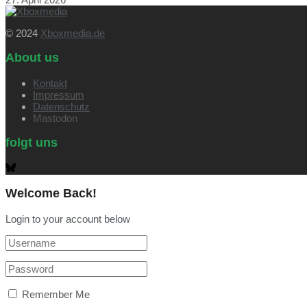
© 2024
Xboxmedia.de
About us
Kontakt
Impressum
Datenschutz
Mastodon
folgt uns
Welcome Back!
Login to your account below
Remember Me