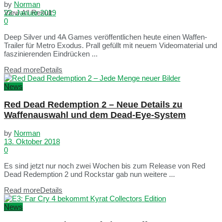
by
Norman
View All Result
22. Januar 2019
0
Deep Silver und 4A Games veröffentlichen heute einen Waffen-
Trailer für Metro Exodus. Prall gefüllt mit neuem Videomaterial und
faszinierenden Eindrücken ...
Read more
Details
News
Red Dead Redemption 2 – Neue Details zu
Waffenauswahl und dem Dead-Eye-System
by
Norman
13. Oktober 2018
0
Es sind jetzt nur noch zwei Wochen bis zum Release von Red
Dead Redemption 2 und Rockstar gab nun weitere ...
Read more
Details
News