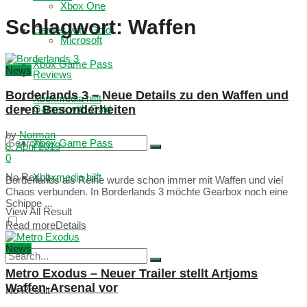
Xbox One
Schlagwort:
Waffen
Games with Gold
Microsoft
Xbox Game Pass
News
Reviews
Borderlands 3 – Neue Details zu den Waffen und
Xboxmedia hilft
deren Besonderheiten
Games with Gold
by
Norman
Xbox Game Pass
8. April 2019
0
No Result
Xboxmedia hilft
Borderlands als Reihe wurde schon immer mit Waffen und viel
Chaos verbunden. In Borderlands 3 möchte Gearbox noch eine
Schippe ...
View All Result
Read more
Details
News
Metro Exodus – Neuer Trailer stellt Artjoms
Waffen-Arsenal vor
No Result