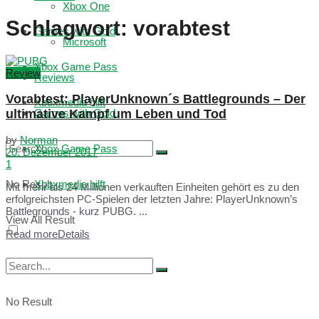
Xbox One
Schlagwort:
vorabtest
Games with Gold
Microsoft
Xbox Game Pass
Review
Reviews
Vorabtest: PlayerUnknown´s Battlegrounds – Der
Xboxmedia hilft
ultimative Kampf um Leben und Tod
Games with Gold
by
Norman
Xbox Game Pass
20. Dezember 2017
1
No Result
Xboxmedia hilft
Mit mehr als 24 Millionen verkauften Einheiten gehört es zu den
erfolgreichsten PC-Spielen der letzten Jahre: PlayerUnknown’s
Battlegrounds - kurz PUBG. ...
View All Result
Read more
Details
No Result