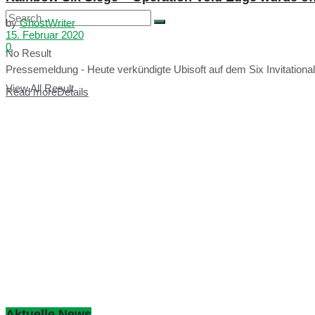
by
GhostWriter
15. Februar 2020
0
No Result
Pressemeldung - Heute verkündigte Ubisoft auf dem Six Invitational 
View All Result
Read more
Details
Aktuelle News