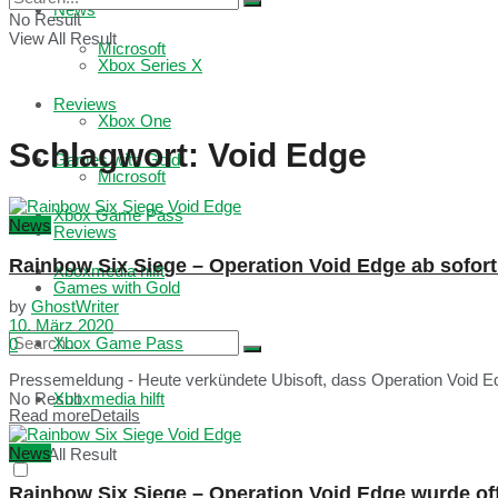
News
No Result
View All Result
Microsoft
Xbox Series X
Reviews
Xbox One
Schlagwort:
Void Edge
Games with Gold
Microsoft
Xbox Game Pass
News
Reviews
Rainbow Six Siege – Operation Void Edge ab sofort
Xboxmedia hilft
Games with Gold
by
GhostWriter
10. März 2020
Xbox Game Pass
0
Pressemeldung - Heute verkündete Ubisoft, dass Operation Void Ed
No Result
Xboxmedia hilft
Read more
Details
News
View All Result
Rainbow Six Siege – Operation Void Edge wurde off