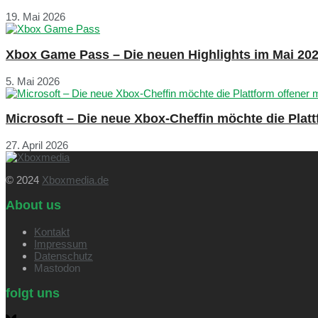
19. Mai 2026
Xbox Game Pass – Die neuen Highlights im Mai 20
5. Mai 2026
Microsoft – Die neue Xbox-Cheffin möchte die Plat
27. April 2026
© 2024
Xboxmedia.de
About us
Kontakt
Impressum
Datenschutz
Mastodon
folgt uns