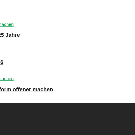
25 Jahre
26
tform offener machen