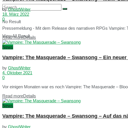
by
GhostWriter
18. März 2022
0
No Result
Pressemeldung - Mit dem Release des narrativen RPGs Vampire: 
View All Result
Read more
Details
News
Vampire: The Masquerade – Swansong – Ein neuer C
by
GhostWriter
4. Oktober 2021
0
Vor einigen Monaten war es noch Vampire: The Masquerade – Bloodl
Read more
Details
News
Vampire: The Masquerade – Swansong – Auf das n
by
GhostWriter