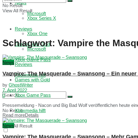
News
No Result
View All Result
Microsoft
Xbox Series X
Reviews
Xbox One
Schlagwort:
Vampire the Masq
Games with Gold
Microsoft
Xbox Game Pass
News
Reviews
Vampire: The Masquerade – Swansong – Ein neuer Tr
Xboxmedia hilft
Games with Gold
by
GhostWriter
7. April 2022
Xbox Game Pass
0
Pressemeldung - Nacon und Big Bad Wolf veröffentlichen heute ein
No Result
Xboxmedia hilft
Read more
Details
News
View All Result
Vampire: The Masquerade – Swansong – Mehr Ga