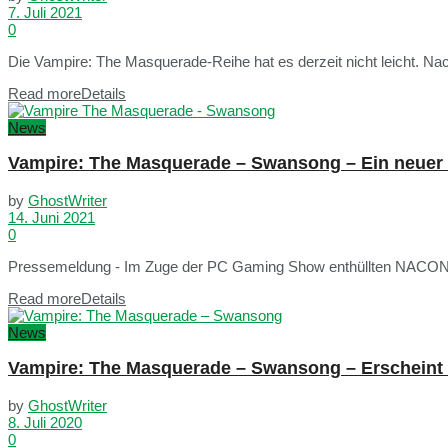
7. Juli 2021
0
Die Vampire: The Masquerade-Reihe hat es derzeit nicht leicht. Na
Read more
Details
News
Vampire: The Masquerade – Swansong – Ein neuer Tr
by
GhostWriter
14. Juni 2021
0
Pressemeldung - Im Zuge der PC Gaming Show enthüllten NACON un
Read more
Details
News
Vampire: The Masquerade – Swansong – Erschein
by
GhostWriter
8. Juli 2020
0