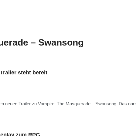
uerade – Swansong
ailer steht bereit
en neuen Trailer zu Vampire: The Masquerade – Swansong. Das narrat
meplay zum RPG