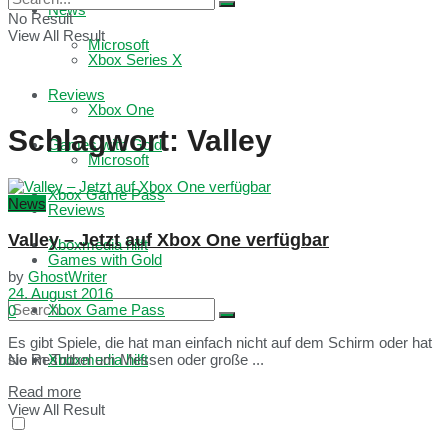
News
No Result
View All Result
Microsoft
Xbox Series X
Reviews
Xbox One
Schlagwort:
Valley
Games with Gold
Microsoft
Xbox Game Pass
News
Reviews
Valley – Jetzt auf Xbox One verfügbar
Xboxmedia hilft
Games with Gold
by
GhostWriter
24. August 2016
Xbox Game Pass
0
Es gibt Spiele, die hat man einfach nicht auf dem Schirm oder hat
No Result
Xboxmedia hilft
sie im Trubel um Messen oder große ...
Read more
View All Result