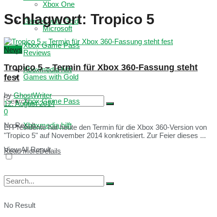
Xbox One
Schlagwort:
Tropico 5
Games with Gold
Microsoft
Xbox Game Pass
News
Reviews
Tropico 5 – Termin für Xbox 360-Fassung steht
Xboxmedia hilft
fest
Games with Gold
by
GhostWriter
Xbox Game Pass
12. August 2014
0
No Result
Xboxmedia hilft
El Presidente hat heute den Termin für die Xbox 360-Version von
"Tropico 5" auf November 2014 konkretisiert. Zur Feier dieses ...
View All Result
Read more
Details
No Result