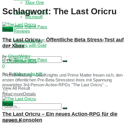
Xbox One
Schlagwort:
The Last Oricru
Games with Gold
Microsoft
Xbox Game Pass
News
Reviews
The Last Oricru – Öffentliche Beta Stress-Test auf
Xboxmedia hilft
der Xbox
Games with Gold
by
GhostWriter
Xbox Game Pass
9. Dezember 2021
0
No Result
Xboxmedia hilft
Pressemeldung - GoldKnights und Prime Matter freuen sich, den
ersten öffentlichen Pre-Beta-Stresstest ihres mit Spannung
erwarteten 3rd-Person-Action-RPGs "The Last Oricru" ...
View All Result
Read more
Details
News
The Last Oricru – Ein neues Action-RPG für die
neuen Konsolen
No Result