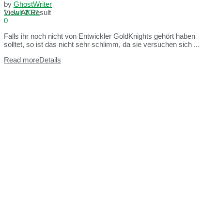
by
GhostWriter
View All Result
1. Juli 2021
0
Falls ihr noch nicht von Entwickler GoldKnights gehört haben
solltet, so ist das nicht sehr schlimm, da sie versuchen sich ...
Read more
Details