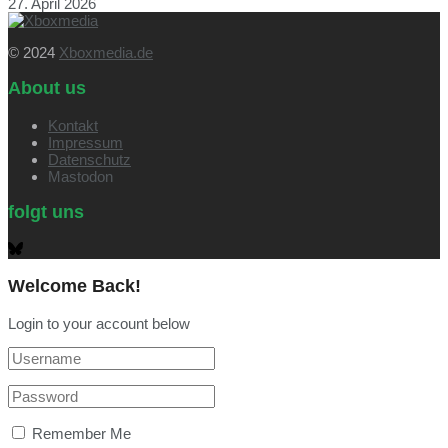
27. April 2026
© 2024
Xboxmedia.de
About us
Kontakt
Impressum
Datenschutz
Mastodon
folgt uns
Welcome Back!
Login to your account below
Remember Me