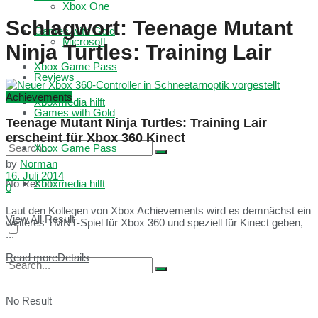
Xbox One
Schlagwort:
Teenage Mutant
Games with Gold
Microsoft
Ninja Turtles: Training Lair
Xbox Game Pass
Reviews
Achievements
Xboxmedia hilft
Games with Gold
Teenage Mutant Ninja Turtles: Training Lair
erscheint für Xbox 360 Kinect
Xbox Game Pass
by
Norman
16. Juli 2014
No Result
Xboxmedia hilft
0
Laut den Kollegen von Xbox Achievements wird es demnächst ein
View All Result
weiteres TMNT-Spiel für Xbox 360 und speziell für Kinect geben,
...
Read more
Details
No Result