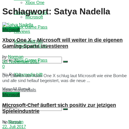
Xbox One
Schlagwort:
Satya Nadella
Games with Gold
Microsoft
Xbox Game Pass
Microsoft
Reviews
Xbox One X – Microsoft will weiter in die eigenen
Xboxmedia hilft
Gaming-Sparte investieren
Games with Gold
by
Norman
Xbox Game Pass
30. November 2017
0
No Result
Xboxmedia hilft
Der Launch der Xbox One X schlug laut Microsoft wie eine Bombe
und alle sind hellauf begeistert, was die neue ...
View All Result
Read more
Details
Microsoft
Microsoft-Chef äußert sich positiv zur jetzigen
Spieleindustrie
by
Norman
No Result
22. Juli 2017