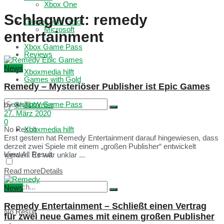
Xbox One
Schlagwort:
remedy
Games with Gold
Microsoft
entertainment
Xbox Game Pass
Reviews
News
Xboxmedia hilft
Games with Gold
Remedy – Mysteriöser Publisher ist Epic Games
Xbox Game Pass
by
GhostWriter
27. März 2020
0
No Result
Xboxmedia hilft
Erst gestern hat Remedy Entertainment darauf hingewiesen, dass
derzeit zwei Spiele mit einem „großen Publisher“ entwickelt
View All Result
werden. Es war unklar ...
Read more
Details
News
Remedy Entertainment – Schließt einen Vertrag
No Result
für zwei neue Games mit einem großen Publisher