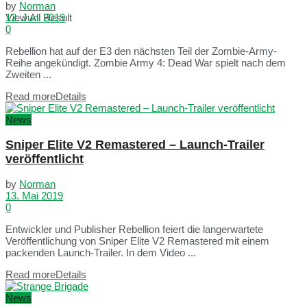
by
Norman
View All Result
12. Juni 2019
0
Rebellion hat auf der E3 den nächsten Teil der Zombie-Army-
Reihe angekündigt. Zombie Army 4: Dead War spielt nach dem
Zweiten ...
Read more
Details
News
Sniper Elite V2 Remastered – Launch-Trailer
veröffentlicht
by
Norman
13. Mai 2019
0
Entwickler und Publisher Rebellion feiert die langerwartete
Veröffentlichung von Sniper Elite V2 Remastered mit einem
packenden Launch-Trailer. In dem Video ...
Read more
Details
News