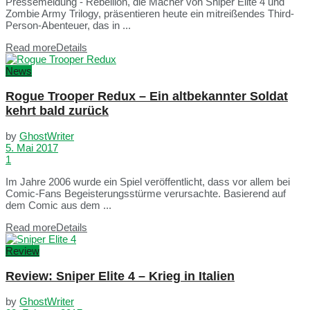
Pressemeldung - Rebellion, die Macher von Sniper Elite 4 und
Zombie Army Trilogy, präsentieren heute ein mitreißendes Third-
Person-Abenteuer, das in ...
Read more
Details
News
Rogue Trooper Redux – Ein altbekannter Soldat
kehrt bald zurück
by
GhostWriter
5. Mai 2017
1
Im Jahre 2006 wurde ein Spiel veröffentlicht, dass vor allem bei
Comic-Fans Begeisterungsstürme verursachte. Basierend auf
dem Comic aus dem ...
Read more
Details
Review
Review: Sniper Elite 4 – Krieg in Italien
by
GhostWriter