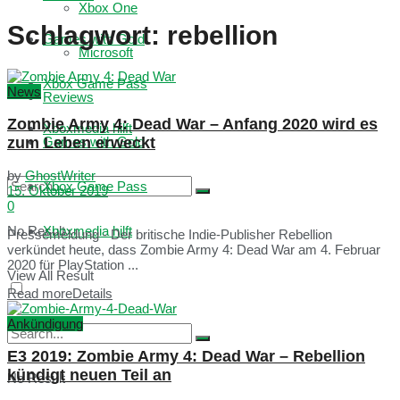
Xbox One
Schlagwort:
rebellion
Games with Gold
Microsoft
Xbox Game Pass
News
Reviews
Zombie Army 4: Dead War – Anfang 2020 wird es
Xboxmedia hilft
zum Leben erweckt
Games with Gold
by
GhostWriter
Xbox Game Pass
15. Oktober 2019
0
No Result
Xboxmedia hilft
Pressemeldung - Der britische Indie-Publisher Rebellion
verkündet heute, dass Zombie Army 4: Dead War am 4. Februar
2020 für PlayStation ...
View All Result
Read more
Details
Ankündigung
E3 2019: Zombie Army 4: Dead War – Rebellion
kündigt neuen Teil an
No Result