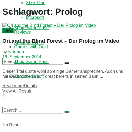
Xbox One
Schlagwort:
Prolog
Games with Gold
Microsoft
Xbox Game Pass
News
Reviews
Ori and the Blind Forest – Der Prolog im Video
Xboxmedia hilft
Games with Gold
by
Norman
19. September 2014
Xbox Game Pass
0
Dieser Titel dürfte wohl so einige Gamer ansprechen. Auch uns
No Result
Xboxmedia hilft
hat Ori und the Blind Forest bereits in seinen Bann ...
Read more
Details
View All Result
No Result