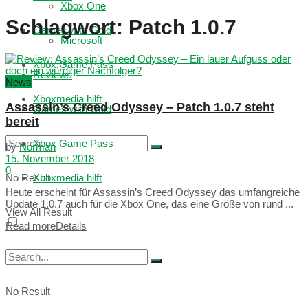
Xbox One
Schlagwort:
Patch 1.0.7
Games with Gold
Microsoft
Xbox Game Pass
Reviews
News
Xboxmedia hilft
Assassin’s Creed Odyssey – Patch 1.0.7 steht
Games with Gold
bereit
Xbox Game Pass
by
Norman
15. November 2018
0
No Result
Xboxmedia hilft
Heute erscheint für Assassin’s Creed Odyssey das umfangreiche
Update 1.0.7 auch für die Xbox One, das eine Größe von rund ...
View All Result
Read more
Details
No Result