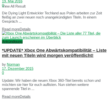
19. Mai 2016
0
View All Result
Die Dying Light Entwickler Techland aus Polen arbeiten zur Zeit
fleißig an zwei neuen noch unangekündigten Titeln. In einem
Gespräch ...
Read more
Details
Ankündigung
*UPDATE* Xbox One Abwärtskompatibilität – Liste
mit neuen Titeln wird morgen veröffentlicht!
by
Norman
17. Dezember 2015
0
Update: Wir haben die neuen Xbox 360-Titel bereits schon und
möchten sie hier für euch auflisten. Nun stehen weitere
spannende Titel in ...
Read more
Details