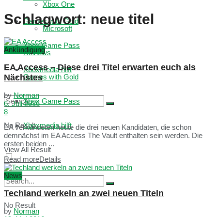
Xbox One
Schlagwort:
neue titel
Games with Gold
Microsoft
Xbox Game Pass
Ankündigung
Reviews
EA Access – Diese drei Titel erwarten euch als
Xboxmedia hilft
Nächstes
Games with Gold
by
Norman
Xbox Game Pass
6. Juli 2016
8
No Result
Xboxmedia hilft
EA verkündeten heute die drei neuen Kandidaten, die schon
demnächst im EA Access The Vault enthalten sein werden. Die
ersten beiden ...
View All Result
Read more
Details
News
Techland werkeln an zwei neuen Titeln
No Result
by
Norman