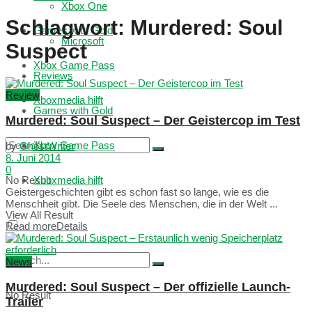
Xbox One
Schlagwort:
Murdered: Soul
Games with Gold
Microsoft
Suspect
Xbox Game Pass
Reviews
Review
Xboxmedia hilft
Games with Gold
Murdered: Soul Suspect – Der Geistercop im Test
Xbox Game Pass
by
GhostWriter
8. Juni 2014
0
No Result
Xboxmedia hilft
Geistergeschichten gibt es schon fast so lange, wie es die
Menschheit gibt. Die Seele des Menschen, die in der Welt ...
View All Result
Read more
Details
News
Murdered: Soul Suspect – Der offizielle Launch-
No Result
Trailer