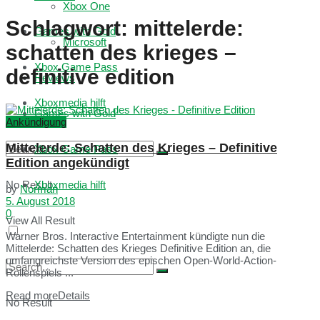
Xbox One
Schlagwort:
mittelerde:
Games with Gold
Microsoft
schatten des krieges –
Xbox Game Pass
definitive edition
Reviews
Xboxmedia hilft
Games with Gold
Ankündigung
Mittelerde: Schatten des Krieges – Definitive
Xbox Game Pass
Edition angekündigt
No Result
Xboxmedia hilft
by
Norman
5. August 2018
0
View All Result
Warner Bros. Interactive Entertainment kündigte nun die
Mittelerde: Schatten des Krieges Definitive Edition an, die
umfangreichste Version des epischen Open-World-Action-
Rollenspiels ...
Read more
Details
No Result