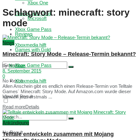
Xbox One
Schlagwort:
minecraft: story
Games with Gold
Microsoft
mode
Xbox Game Pass
Reviews
News
Xboxmedia hilft
Games with Gold
Minecraft: Story Mode – Release-Termin bekannt?
Xbox Game Pass
by
Norman
8. September 2015
0
No Result
Xboxmedia hilft
Allen Anschein gibt es endlich einen Release-Termin von Telltale
Games´ Minecraft: Story Mode. Auf Amazon.com wurde dieser
View All Result
nämlich jetzt erstmals ...
Read more
Details
Ankündigung
No Result
Telltale entwickeln zusammen mit Mojang