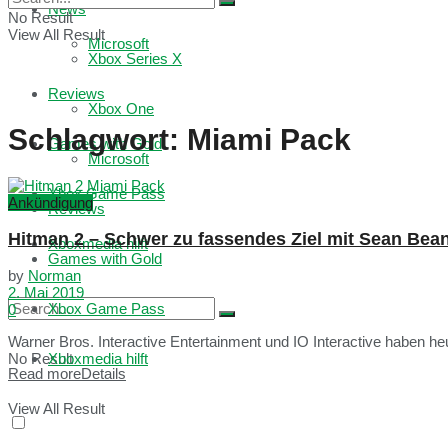
News
No Result
View All Result
Microsoft
Xbox Series X
Reviews
Xbox One
Schlagwort:
Miami Pack
Games with Gold
Microsoft
Xbox Game Pass
Ankündigung
Reviews
Hitman 2 – Schwer zu fassendes Ziel mit Sean Bea
Xboxmedia hilft
Games with Gold
by
Norman
2. Mai 2019
Xbox Game Pass
0
Warner Bros. Interactive Entertainment und IO Interactive haben he
No Result
Xboxmedia hilft
Read more
Details
View All Result