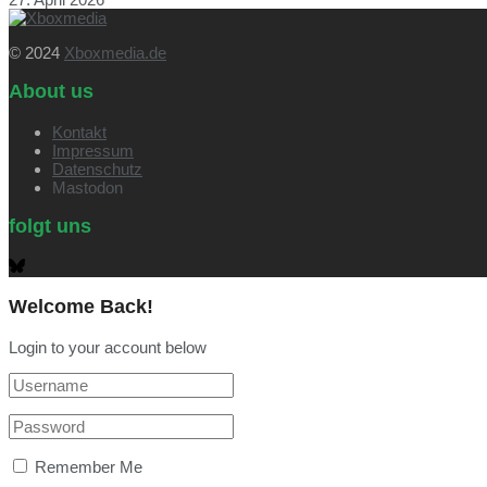
© 2024
Xboxmedia.de
About us
Kontakt
Impressum
Datenschutz
Mastodon
folgt uns
Welcome Back!
Login to your account below
Remember Me