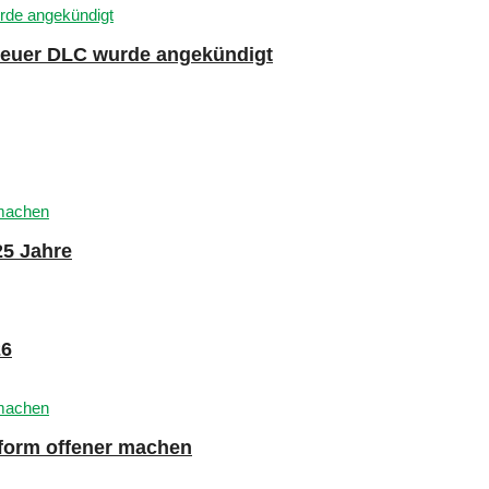
 neuer DLC wurde angekündigt
25 Jahre
26
tform offener machen