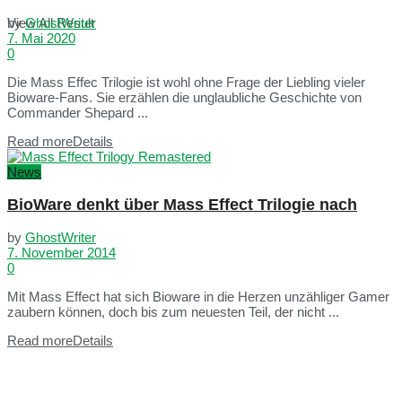
View All Result
by
GhostWriter
7. Mai 2020
0
Die Mass Effec Trilogie ist wohl ohne Frage der Liebling vieler
Bioware-Fans. Sie erzählen die unglaubliche Geschichte von
Commander Shepard ...
Read more
Details
News
BioWare denkt über Mass Effect Trilogie nach
by
GhostWriter
7. November 2014
0
Mit Mass Effect hat sich Bioware in die Herzen unzähliger Gamer
zaubern können, doch bis zum neuesten Teil, der nicht ...
Read more
Details