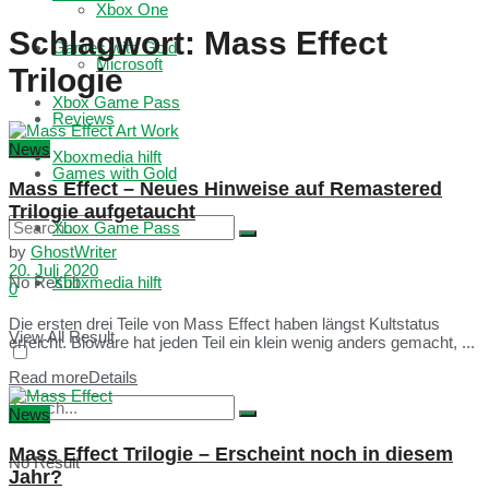
Xbox One
Schlagwort:
Mass Effect
Games with Gold
Microsoft
Trilogie
Xbox Game Pass
Reviews
News
Xboxmedia hilft
Games with Gold
Mass Effect – Neues Hinweise auf Remastered
Trilogie aufgetaucht
Xbox Game Pass
by
GhostWriter
20. Juli 2020
No Result
Xboxmedia hilft
0
Die ersten drei Teile von Mass Effect haben längst Kultstatus
View All Result
erreicht. Bioware hat jeden Teil ein klein wenig anders gemacht, ...
Read more
Details
News
Mass Effect Trilogie – Erscheint noch in diesem
No Result
Jahr?