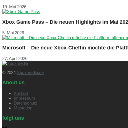
19. Mai 2026
Xbox Game Pass – Die neuen Highlights im Mai 20
5. Mai 2026
Microsoft – Die neue Xbox-Cheffin möchte die Plat
27. April 2026
© 2024
Xboxmedia.de
About us
Kontakt
Impressum
Datenschutz
Mastodon
folgt uns