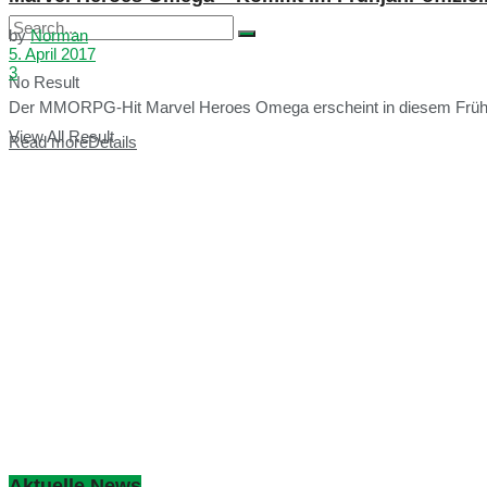
by
Norman
5. April 2017
3
No Result
Der MMORPG-Hit Marvel Heroes Omega erscheint in diesem Frühjah
View All Result
Read more
Details
Aktuelle News