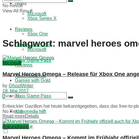
News
No Result
View All Result
Microsoft
Xbox Series X
Reviews
Xbox One
Schlagwort:
marvel heroes o
Games with Gold
Microsoft
Xbox Game Pass
Microsoft
Reviews
Marvel Heroes Omega – Release für Xbox One ang
Xboxmedia hilft
Games with Gold
by
GhostWriter
18. Mai 2017
Xbox Game Pass
0
Entwickler Gazillion hat heute bekanntgegeben, dass das free-to
No Result
Xboxmedia hilft
Read more
Details
Ankündigung
View All Result
Marvel Heroes Omega – Kommt im Frühjahr offiziel