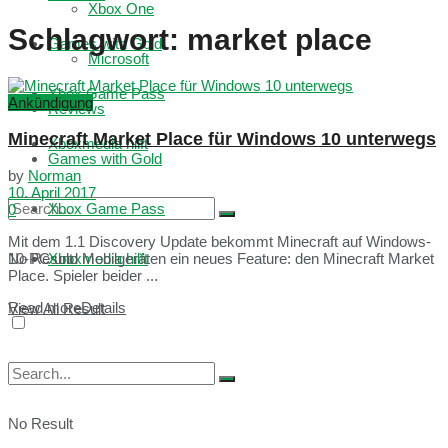
Xbox One
Schlagwort:
market place
Games with Gold
Microsoft
Xbox Game Pass
Ankündigung
Reviews
Minecraft Market Place für Windows 10 unterwegs
Xboxmedia hilft
Games with Gold
by
Norman
10. April 2017
Xbox Game Pass
0
Mit dem 1.1 Discovery Update bekommt Minecraft auf Windows-
No Result
Xboxmedia hilft
10-PC und Mobilgeräten ein neues Feature: den Minecraft Market
Place. Spieler beider ...
Read more
Details
View All Result
No Result