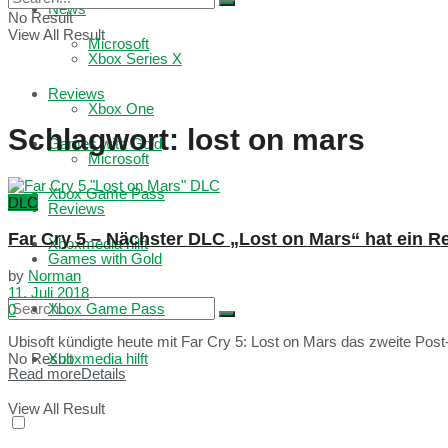
News
No Result
View All Result
Microsoft
Xbox Series X
Reviews
Xbox One
Schlagwort:
lost on mars
Games with Gold
Microsoft
Xbox Game Pass
DLC
Reviews
Far Cry 5 – Nächster DLC „Lost on Mars“ hat ein 
Xboxmedia hilft
Games with Gold
by
Norman
11. Juli 2018
Xbox Game Pass
0
Ubisoft kündigte heute mit Far Cry 5: Lost on Mars das zweite Post
No Result
Xboxmedia hilft
Read more
Details
View All Result