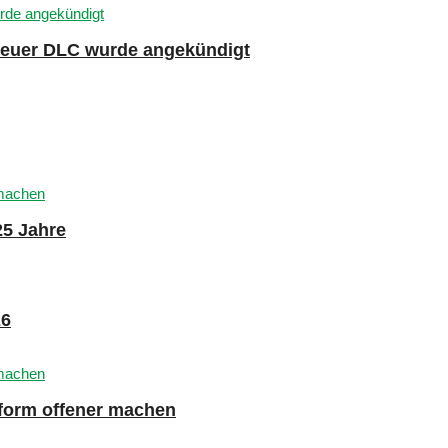
 neuer DLC wurde angekündigt
25 Jahre
26
tform offener machen