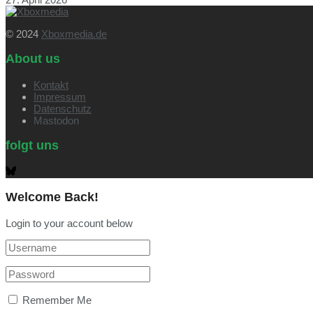
© 2024
Xboxmedia.de
About us
Kontakt
Impressum
Datenschutz
Mastodon
folgt uns
Welcome Back!
Login to your account below
Remember Me