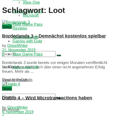
Xbox One
Schlagwort:
Loot
Games with Gold
Microsoft
Xbox Game Pass
News
Reviews
Borderlands 3 – Demnächst kostenlos spielbar
Xboxmedia hilft
Games with Gold
by
GhostWriter
21. November 2019
Xbox Game Pass
0
Borderlands 3 wurde bereits vor einigen Monaten veröffentlicht
No Result
Xboxmedia hilft
und Gearbox durfte sich über einen recht angenehmen Erfolg
freuen. Mehr als ...
Read more
Details
View All Result
News
Diablo 4 – Wird Microtransactions haben
by
GhostWriter
No Result
8. November 2019