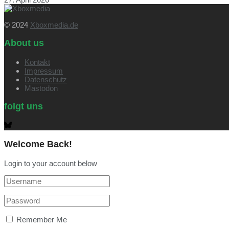
© 2024
Xboxmedia.de
About us
Kontakt
Impressum
Datenschutz
Mastodon
folgt uns
Welcome Back!
Login to your account below
Remember Me