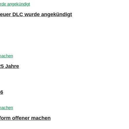
 neuer DLC wurde angekündigt
25 Jahre
26
tform offener machen