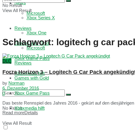
News
No Result
View All Result
Microsoft
Xbox Series X
Reviews
Xbox One
Schlagwort:
logitech g car pac
Games with Gold
Microsoft
Xbox Game Pass
DLC
Reviews
Forza Horizon 3 – Logitech G Car Pack angekündig
Xboxmedia hilft
Games with Gold
by
Norman
6. Dezember 2016
Xbox Game Pass
0
Das beste Rennspiel des Jahres 2016 - gekürt auf den diesjährige
No Result
Xboxmedia hilft
Read more
Details
View All Result