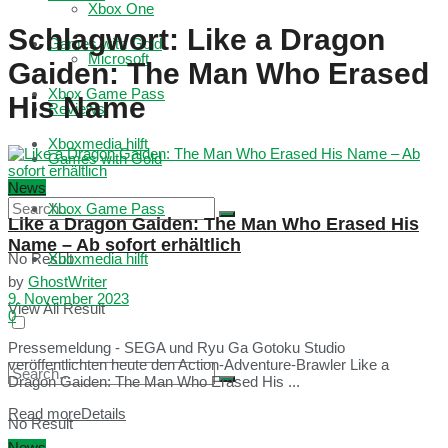
Xbox One
Schlagwort:
Like a Dragon
Games with Gold
Microsoft
Gaiden: The Man Who Erased
Xbox Game Pass
His Name
Reviews
Xboxmedia hilft
Games with Gold
News
Xbox Game Pass
Like a Dragon Gaiden: The Man Who Erased His
Name – Ab sofort erhältlich
No Result
Xboxmedia hilft
by
GhostWriter
9. November 2023
View All Result
0
Pressemeldung - SEGA und Ryu Ga Gotoku Studio
veröffentlichten heute den Action-Adventure-Brawler Like a
Dragon Gaiden: The Man Who Erased His ...
Read more
Details
No Result
News